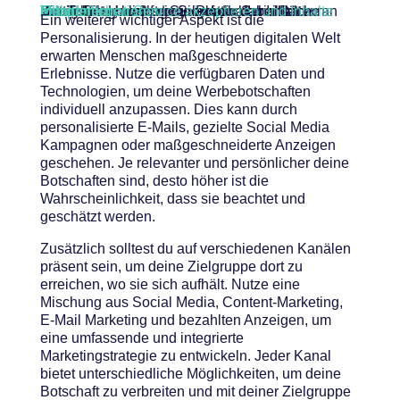
Sie sehen gerade einen Platzhalterinhalt von
YouTube
. Um auf den eigentlichen Inhalt zuzugreifen, klicken Sie auf die Schaltfläche unten. Bitte beachten Sie, dass dabei Daten an Drittanbieter weitergegeben werden.
Mehr Informationen
Inhalt entsperren
Erforderlichen Service akzeptieren und Inhalte entsperren
Ein weiterer wichtiger Aspekt ist die
Personalisierung. In der heutigen digitalen Welt
erwarten Menschen maßgeschneiderte
Erlebnisse. Nutze die verfügbaren Daten und
Technologien, um deine Werbebotschaften
individuell anzupassen. Dies kann durch
personalisierte E-Mails, gezielte Social Media
Kampagnen oder maßgeschneiderte Anzeigen
geschehen. Je relevanter und persönlicher deine
Botschaften sind, desto höher ist die
Wahrscheinlichkeit, dass sie beachtet und
geschätzt werden.
Zusätzlich solltest du auf verschiedenen Kanälen
präsent sein, um deine Zielgruppe dort zu
erreichen, wo sie sich aufhält. Nutze eine
Mischung aus Social Media, Content-Marketing,
E-Mail Marketing und bezahlten Anzeigen, um
eine umfassende und integrierte
Marketingstrategie zu entwickeln. Jeder Kanal
bietet unterschiedliche Möglichkeiten, um deine
Botschaft zu verbreiten und mit deiner Zielgruppe