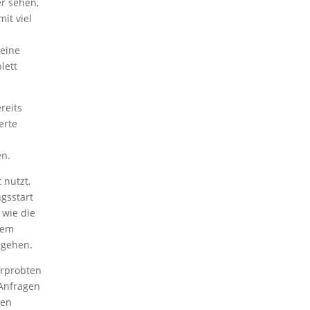
r sehen,
it viel
eine
lett
reits
erte
n.
 nutzt,
gsstart
 wie die
dem
 gehen.
erprobten
 Anfragen
len