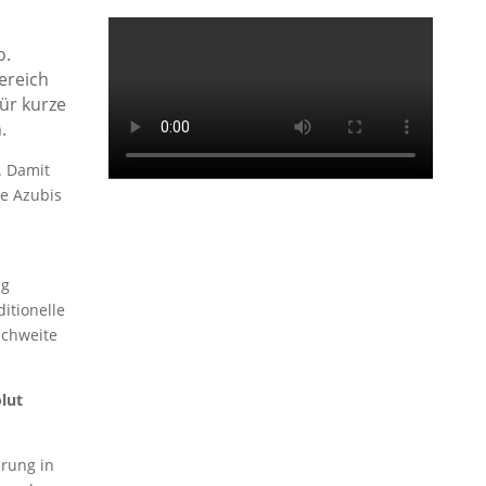
o.
ereich
für kurze
.
. Damit
ge Azubis
ng
itionelle
ichweite
lut
hrung in