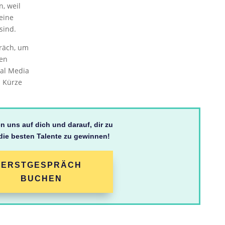
, weil
eine
sind.
räch, um
ien
ial Media
n Kürze
en uns auf dich und darauf, dir zu
 die besten Talente zu gewinnen!
ERSTGESPRÄCH
BUCHEN