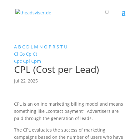
A
B
C
D
L
M
N
O
P
R
S
T
U
Cl
Co
Cp
Ct
Cpc
Cpl
Cpm
CPL (Cost per Lead)
Jul 22, 2025
CPL is an online marketing billing model and means
something like „contact payment“. Advertisers are
paid through the generation of leads.
The CPL evaluates the success of marketing
campaigns based on the number of users who have