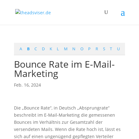
A
B
C
D
K
L
M
N
O
P
R
S
T
U
Bounce Rate im E-Mail-
Marketing
Feb. 16, 2024
Die „Bounce Rate“, in Deutsch „Absprungrate“
beschreibt im E-Mail-Marketing die gemessenen
Bounces im Verhältnis zur Gesamtzahl der
versendeten Mails. Wenn die Rate hoch ist, lässt es
sich auf einen ungenügend gepflegten Verteiler