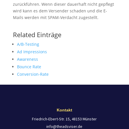
zurückführen. Wenn dieser dauerhaft nicht gepflegt
wird kann es dem Versender schaden und die E-
Mails werden mit SPAM-Verdacht zugestellt.
Related Einträge
A/B-Testing
Ad Impressions
Awareness
Bounce Rate
Conversion-Rate
Kontakt
Friedrich-Ebert-Str. 15, 48153 Münster
info@theadsviser.de