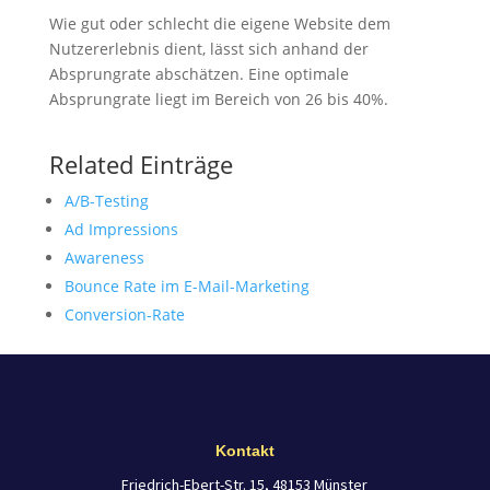
Wie gut oder schlecht die eigene Website dem
Nutzererlebnis dient, lässt sich anhand der
Absprungrate abschätzen. Eine optimale
Absprungrate liegt im Bereich von 26 bis 40%.
Related Einträge
A/B-Testing
Ad Impressions
Awareness
Bounce Rate im E-Mail-Marketing
Conversion-Rate
Kontakt
Friedrich-Ebert-Str. 15, 48153 Münster