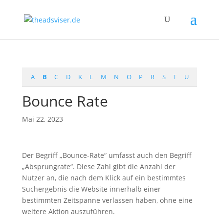
A
B
C
D
K
L
M
N
O
P
R
S
T
U
Bounce Rate
Mai 22, 2023
Der Begriff „Bounce-Rate“ umfasst auch den Begriff
„Absprungrate“. Diese Zahl gibt die Anzahl der
Nutzer an, die nach dem Klick auf ein bestimmtes
Suchergebnis die Website innerhalb einer
bestimmten Zeitspanne verlassen haben, ohne eine
weitere Aktion auszuführen.