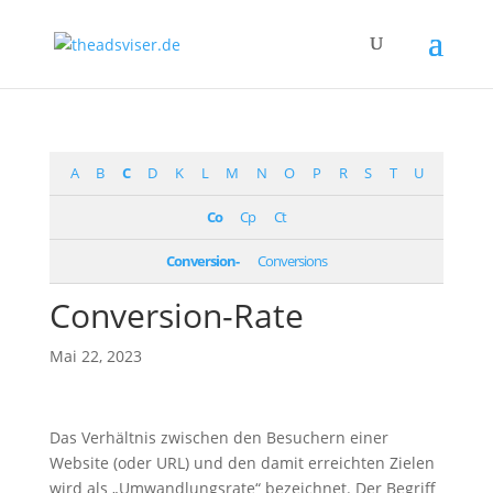
A
B
C
D
K
L
M
N
O
P
R
S
T
U
Co
Cp
Ct
Conversion-
Conversions
Conversion-Rate
Mai 22, 2023
Das Verhältnis zwischen den Besuchern einer
Website (oder URL) und den damit erreichten Zielen
wird als „Umwandlungsrate“ bezeichnet. Der Begriff