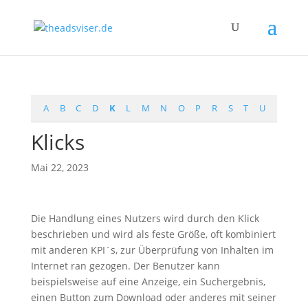
A
B
C
D
K
L
M
N
O
P
R
S
T
U
Klicks
Mai 22, 2023
Die Handlung eines Nutzers wird durch den Klick
beschrieben und wird als feste Größe, oft kombiniert
mit anderen KPI´s, zur Überprüfung von Inhalten im
Internet ran gezogen. Der Benutzer kann
beispielsweise auf eine Anzeige, ein Suchergebnis,
einen Button zum Download oder anderes mit seiner