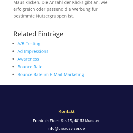
Maus klicken. Die Anzahl der Klicks gibt an, wie
erfolgreich oder passend die Werbung für
bestimmte Nutzergruppen ist.
Related Einträge
A/B-Testing
Ad Impressions
Awareness
Bounce Rate
Bounce Rate im E-Mail-Marketing
Kontakt
Friedrich-Ebert-Str. 15, 48153 Münster
info@theadsviser.de