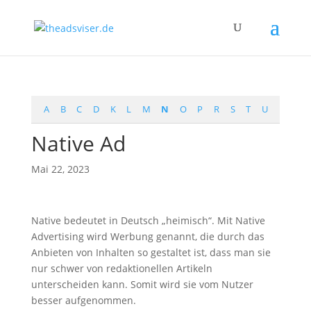
A
B
C
D
K
L
M
N
O
P
R
S
T
U
Native Ad
Mai 22, 2023
Native bedeutet in Deutsch „heimisch“. Mit Native
Advertising wird Werbung genannt, die durch das
Anbieten von Inhalten so gestaltet ist, dass man sie
nur schwer von redaktionellen Artikeln
unterscheiden kann. Somit wird sie vom Nutzer
besser aufgenommen.