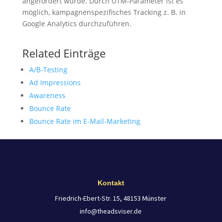
angefordert wurde. Durch UTM-Parameter ist es
möglich, kampagnenspezifisches Tracking z. B. in
Google Analytics durchzuführen.
Related Einträge
A/B-Testing
Ad Impressions
Awareness
Bounce Rate
Bounce Rate im E-Mail-Marketing
Kontakt
Friedrich-Ebert-Str. 15, 48153 Münster
info@theadsviser.de