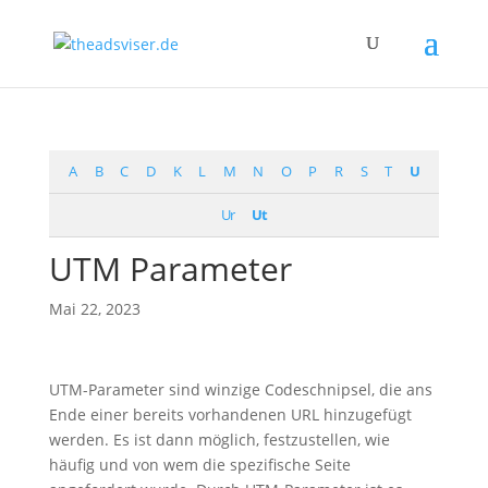
A
B
C
D
K
L
M
N
O
P
R
S
T
U
Ur
Ut
UTM Parameter
Mai 22, 2023
UTM-Parameter sind winzige Codeschnipsel, die ans
Ende einer bereits vorhandenen URL hinzugefügt
werden. Es ist dann möglich, festzustellen, wie
häufig und von wem die spezifische Seite